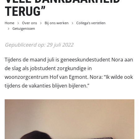
TERUG”
Home
Over ons
Bij ons werken
Collega's vertellen
Getuigenissen
Gepubliceerd op:
29
juli
2022
Tijdens de maand juli is geneeskundestudent Nora aan
de slag als jobstudent zorgkundige in
woonzorgcentrum Hof van Egmont. Nora: “Ik wilde ook
tijdens de vakanties blijven bijleren.”