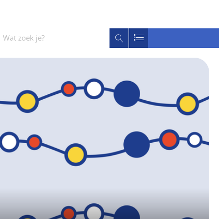
Wat
Zoeken
zoek
je?