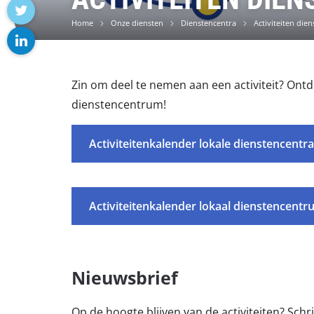
facebook
Home
Onze diensten
Dienstencentra
Activiteiten die
twitter
linkedin
Zin om deel te nemen aan een activiteit? Ontde
dienstencentrum!
Activiteitenkalender lokale dienstencentr
Activiteitenkalender lokaal dienstencentr
Nieuwsbrief
Op de hoogte blijven van de activiteiten? Schri