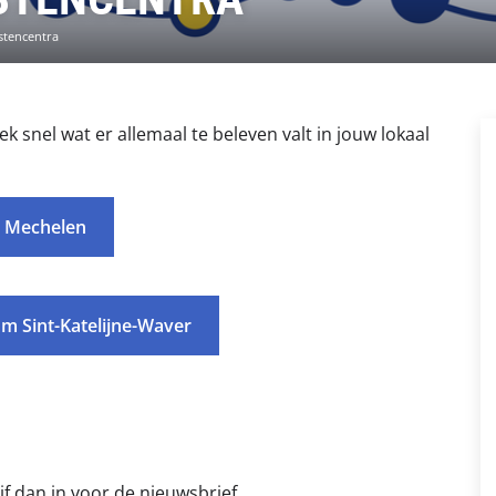
nstencentra
k snel wat er allemaal te beleven valt in jouw lokaal
a Mechelen
um Sint-Katelijne-Waver
jf dan in voor de nieuwsbrief.