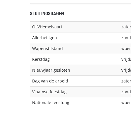
SLUITINGSDAGEN
OLVHemelvaart
zate
Allerheiligen
zond
Wapenstilstand
woen
Kerstdag
vrij
Nieuwjaar gesloten
vrij
Dag van de arbeid
zate
Vlaamse feestdag
zond
Nationale feestdag
woen