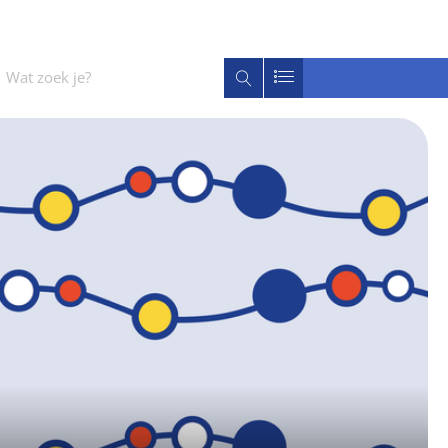
Wat
Zoeken
zoek
je?