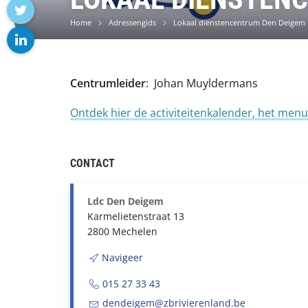
facebook
Home
Adressengids
Lokaal dienstencentrum Den Deigem
twitter
linkedin
Centrumleider
: Johan Muyldermans
Ontdek hier de activiteitenkalender, het me
CONTACT
Ldc Den Deigem
Karmelietenstraat 13
2800 Mechelen
Navigeer
015 27 33 43
dendeigem@zbrivierenland.be