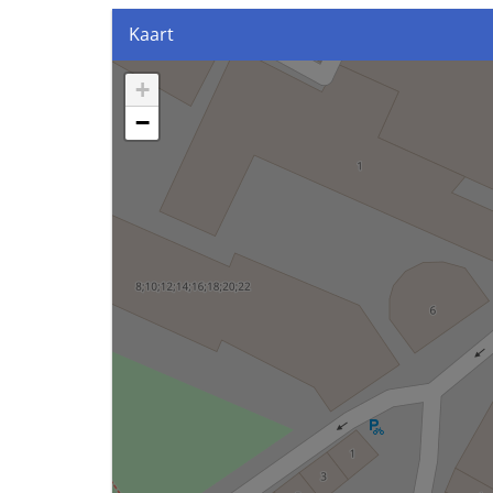
Kaart
+
−