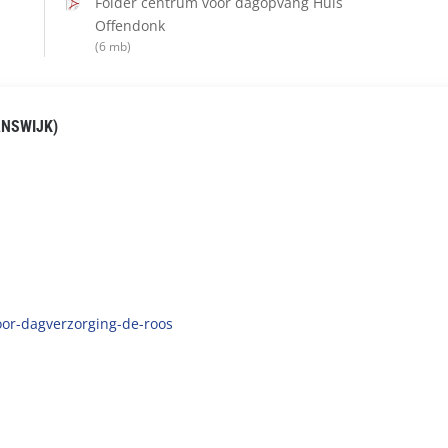
Folder centrum voor dagopvang Huis
Offendonk
(6 mb)
NSWIJK)
oor-dagverzorging-de-roos