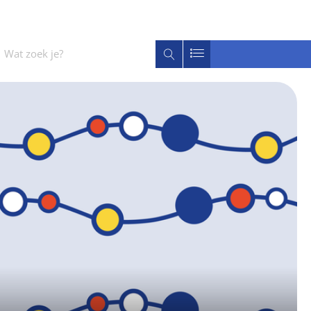
Wat
Zoeken
zoek
je?