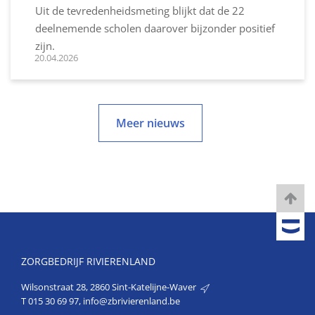
Uit de tevredenheidsmeting blijkt dat de 22
deelnemende scholen daarover bijzonder positief
zijn.
20.04.2026
Meer nieuws
ZORGBEDRIJF RIVIERENLAND
Wilsonstraat 28, 2860 Sint-Katelijne-Waver
T
015 30 69 97
,
info@zbrivierenland.be