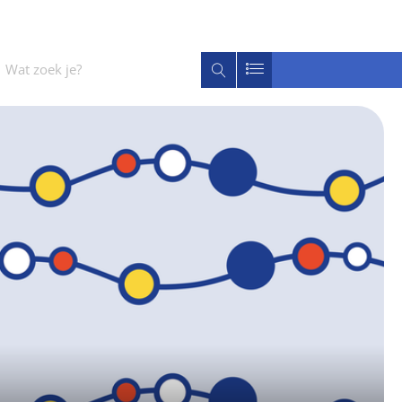
Wat
Zoeken
zoek
je?