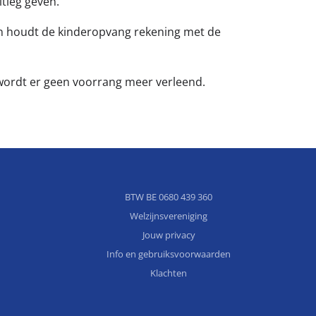
itleg geven.
en houdt de kinderopvang rekening met de
 wordt er geen voorrang meer verleend.
BTW BE 0680 439 360
Welzijnsvereniging
Jouw privacy
Info en gebruiksvoorwaarden
Klachten