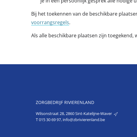
je in een persoonlijk gesprek alle nodige u
Bij het toekennen van de beschikbare plaats
voorrangsregels
.
Als alle beschikbare plaatsen zijn toegekend,
ZORGBEDRIJF RIVIERENLAND
Wilsonstraat 28, 2860 Sint-Katelijne-Waver
T
015 30 69 97
,
info@zbrivierenland.be