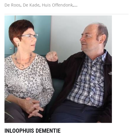
De Roos
,
De Kade
,
Huis Offendonk
,...
INLOOPHUIS DEMENTIE