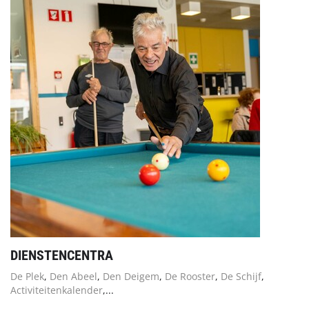
DIENSTENCENTRA
De Plek
,
Den Abeel
,
Den Deigem
,
De Rooster
,
De Schijf
,
Activiteitenkalender
,...