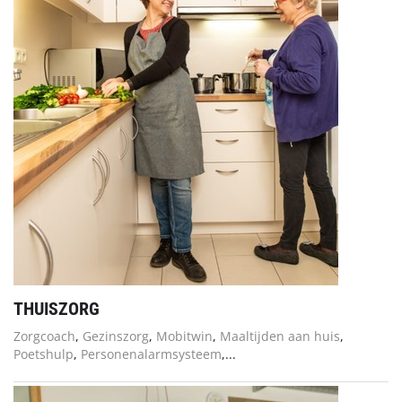
THUISZORG
Zorgcoach
,
Gezinszorg
,
Mobitwin
,
Maaltijden aan huis
,
Poetshulp
,
Personenalarmsysteem
,...