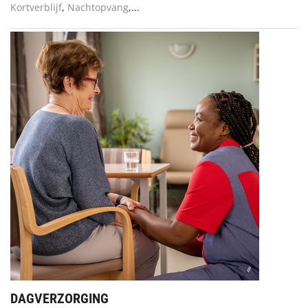
Kortverblijf
,
Nachtopvang
,...
DAGVERZORGING