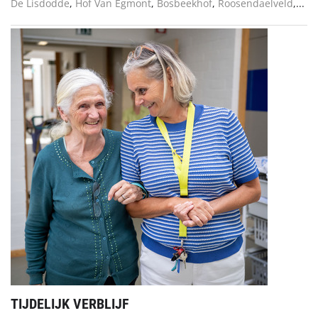
De Lisdodde
,
Hof Van Egmont
,
Bosbeekhof
,
Roosendaelveld
,...
TIJDELIJK VERBLIJF