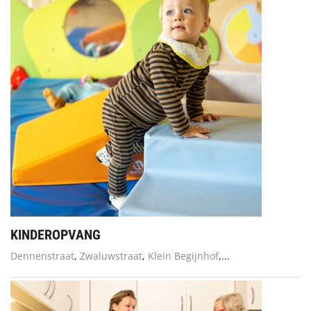
KINDEROPVANG
Dennenstraat
,
Zwaluwstraat
,
Klein Begijnhof
,...