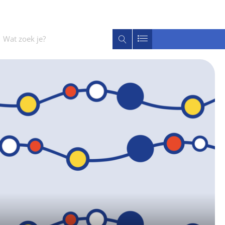
Wat
Zoeken
zoek
je?