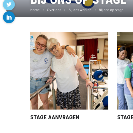
facebook
Home
Over ons
Bij ons werken
Bij ons op stage
twitter
linkedin
STAGE AANVRAGEN
STAGE