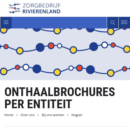
Toggle
navigatie
ONTHAALBROCHURES
PER ENTITEIT
Home
Over ons
Bij ons werken
Stagiair