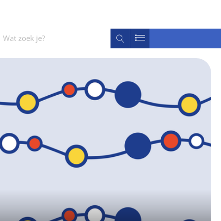
Wat
Zoeken
zoek
je?