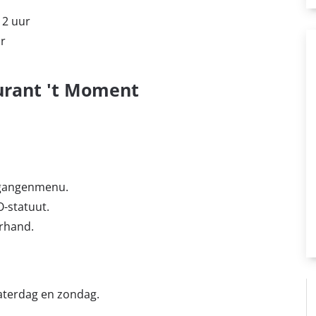
12 uur
ur
urant 't Moment
egangenmenu.
O-statuut.
orhand.
zaterdag en zondag.