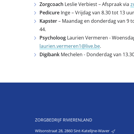
Zorgcoach
Leslie Verbiest – Afspraak via
z
Pedicure
Inge – Vrijdag van 8.30 tot 13 uu
Kapster
– Maandag en donderdag van 9 tot
44.
Psycholoog
Laurien Vermeren - Woensdag, 
laurien.vermeren1@live.be
.
Digibank
Mechelen - Donderdag van 13.30 
ZORGBEDRIJF RIVIERENLAND
Wilsonstraat 28, 2860 Sint-Katelijne-Waver