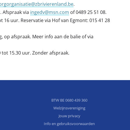
orgorganisatie@zbrivierenland.be
.
r. Afspraak via
ingedv@msn.com
of 0489 25 51 08.
 16 uur. Reservatie via Hof van Egmont: 015 41 28
op afspraak. Meer info aan de balie of via
tot 15.30 uur. Zonder afspraak.
BTW BE 0680 439 360
Welzijnsvereniging
Jouw privacy
Info en gebruiksvoorwaarden