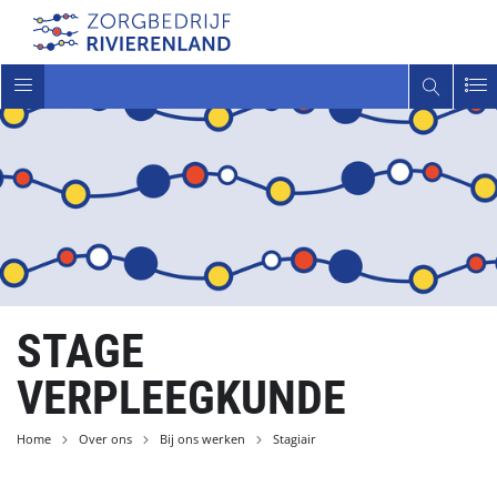
Toggle
navigatie
STAGE
VERPLEEGKUNDE
Home
Over ons
Bij ons werken
Stagiair