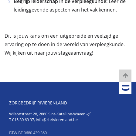
Begrijp leiderschap in de verpleegkunde:
Leer de
leidinggevende aspecten van het vak kennen.
Dit is jouw kans om een uitgebreide en veelzijdige
ervaring op te doen in de wereld van verpleegkunde.
Wij kijken uit naar jouw stageaanvraag!
ZORGBEDRIJF RIVIERENLAND
Wilsonstraat 28, 2860 Sint-Katelijne-Waver
T
015 30 69 97
,
info@zbrivierenland.be
BTW BE 0680 439 360