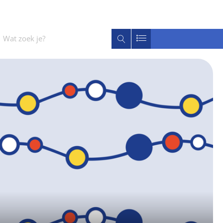
Wat
Zoeken
zoek
je?