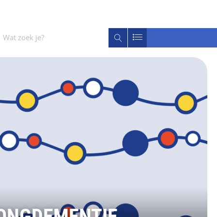
Wat
Zoeken
zoek
je?
JONGDEMENTIE