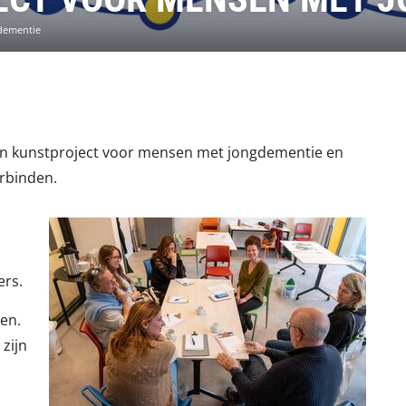
dementie
en kunstproject voor mensen met jongdementie en
erbinden.
iers.
en.
 zijn