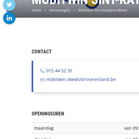
facebook
Home
Adressengids
Mobitwin Sint-Katelijne-Waver
twitter
linkedin
CONTACT
015 44 52 35
mobitwin.skw@zbrivierenland.be
OPENINGSUREN
maandag
van 09: