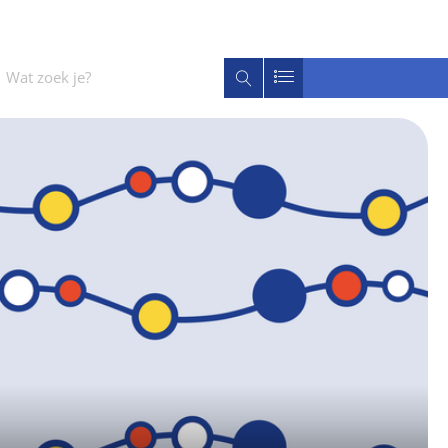
Wat
Zoeken
zoek
je?