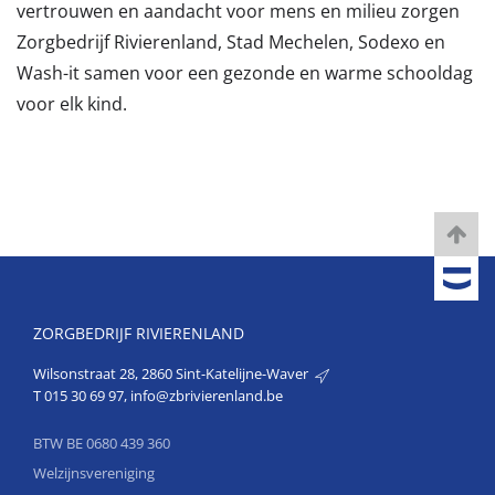
vertrouwen en aandacht voor mens en milieu zorgen
Zorgbedrijf Rivierenland, Stad Mechelen, Sodexo en
Wash-it samen voor een gezonde en warme schooldag
voor elk kind.
ZORGBEDRIJF RIVIERENLAND
Wilsonstraat 28, 2860 Sint-Katelijne-Waver
T
015 30 69 97
,
info@zbrivierenland.be
BTW BE 0680 439 360
Welzijnsvereniging