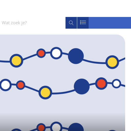
Wat
Zoeken
zoek
je?