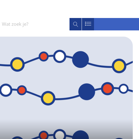
Wat
Zoeken
zoek
je?