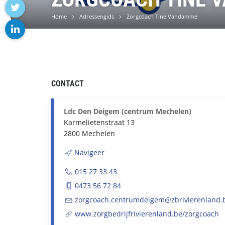
facebook
Home
Adressengids
Zorgcoach Tine Vandamme
twitter
linkedin
CONTACT
Ldc Den Deigem (centrum Mechelen)
Karmelietenstraat 13
2800 Mechelen
Navigeer
015 27 33 43
0473 56 72 84
zorgcoach.centrumdeigem@zbrivierenland.
www.zorgbedrijfrivierenland.be/zorgcoach