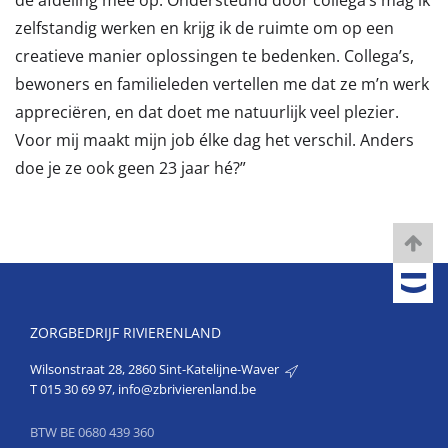
de afdeling mee op. Ondersteund door collega’s mag ik
zelfstandig werken en krijg ik de ruimte om op een
creatieve manier oplossingen te bedenken. Collega’s,
bewoners en familieleden vertellen me dat ze m’n werk
appreciëren, en dat doet me natuurlijk veel plezier.
Voor mij maakt mijn job élke dag het verschil. Anders
doe je ze ook geen 23 jaar hé?”
ZORGBEDRIJF RIVIERENLAND
Wilsonstraat 28, 2860 Sint-Katelijne-Waver
T
015 30 69 97
,
info@zbrivierenland.be
BTW BE 0680 439 360