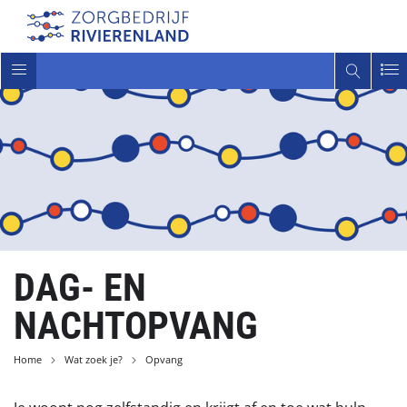
Toggle
navigatie
DAG- EN
NACHTOPVANG
Home
Wat zoek je?
Opvang